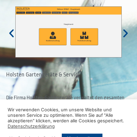
Holsten Gartengeräte & Service
Die Firma Holsten-Gartengeräte verwaltet den gesamten
Kunden- und Gerätebestand über ein individuell gestaltetes
Wir verwenden Cookies, um unsere Website und
Warenwirtschaftssystem.
unseren Service zu optimieren. Wenn Sie auf "Alle
Auch die Rechnungen werden aus diesem Programm
akzeptieren" klicken, werden alle Cookies gespeichert.
Datenschutzerklärung
generiert.